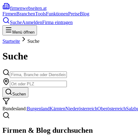
firmenwebseiten.at
Firmen
Branchen
Tools
Funktionen
Preise
Blog
Suche
Anmelden
Firma eintragen
Menü öffnen
Startseite
Suche
Suche
Suchen
Bundesland:
Burgenland
Kärnten
Niederösterreich
Oberösterreich
Salzb
Firmen & Blog durchsuchen