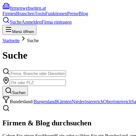
firmenwebseiten.at
Firmen
Branchen
Tools
Funktionen
Preise
Blog
Suche
Anmelden
Firma eintragen
Menü öffnen
Startseite
Suche
Suche
Suchen
Bundesland:
Burgenland
Kärnten
Niederösterreich
Oberösterreich
Sa
Firmen & Blog durchsuchen
Geben Sie einen Suchbegriff ein oder wählen Sie ein Bundesland, u