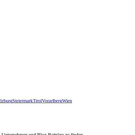
lzburg
Steiermark
Tirol
Vorarlberg
Wien
m Unternehmen und Blog-Beiträge zu finden.