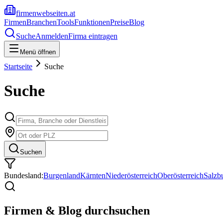
firmenwebseiten.at
Firmen
Branchen
Tools
Funktionen
Preise
Blog
Suche
Anmelden
Firma eintragen
Menü öffnen
Startseite
Suche
Suche
Suchen
Bundesland:
Burgenland
Kärnten
Niederösterreich
Oberösterreich
Salzb
Firmen & Blog durchsuchen