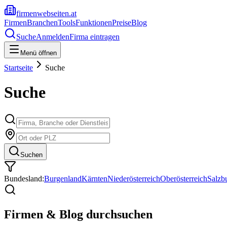
firmenwebseiten.at
Firmen
Branchen
Tools
Funktionen
Preise
Blog
Suche
Anmelden
Firma eintragen
Menü öffnen
Startseite
Suche
Suche
Suchen
Bundesland:
Burgenland
Kärnten
Niederösterreich
Oberösterreich
Salzb
Firmen & Blog durchsuchen