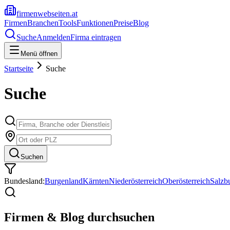
firmenwebseiten.at
Firmen
Branchen
Tools
Funktionen
Preise
Blog
Suche
Anmelden
Firma eintragen
Menü öffnen
Startseite
Suche
Suche
Suchen
Bundesland:
Burgenland
Kärnten
Niederösterreich
Oberösterreich
Salzb
Firmen & Blog durchsuchen