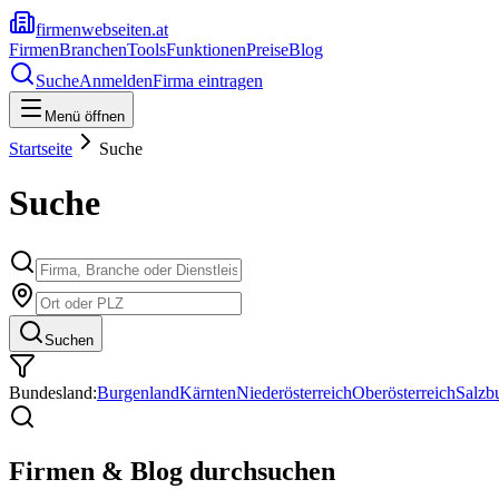
firmenwebseiten.at
Firmen
Branchen
Tools
Funktionen
Preise
Blog
Suche
Anmelden
Firma eintragen
Menü öffnen
Startseite
Suche
Suche
Suchen
Bundesland:
Burgenland
Kärnten
Niederösterreich
Oberösterreich
Salzb
Firmen & Blog durchsuchen