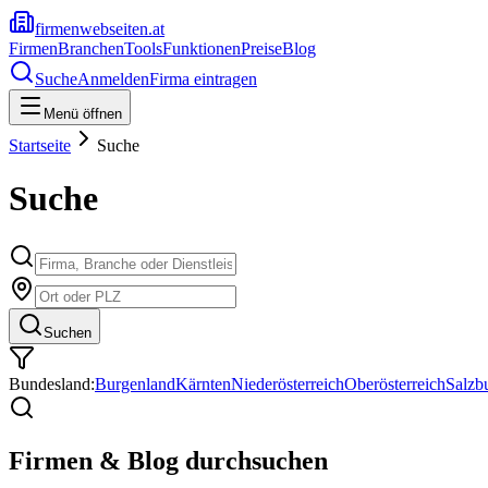
firmenwebseiten.at
Firmen
Branchen
Tools
Funktionen
Preise
Blog
Suche
Anmelden
Firma eintragen
Menü öffnen
Startseite
Suche
Suche
Suchen
Bundesland:
Burgenland
Kärnten
Niederösterreich
Oberösterreich
Salzb
Firmen & Blog durchsuchen