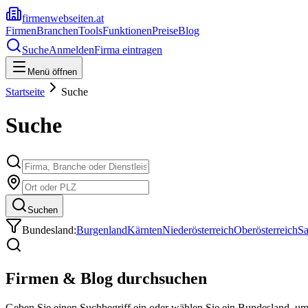
firmenwebseiten.at
Firmen
Branchen
Tools
Funktionen
Preise
Blog
Suche
Anmelden
Firma eintragen
Menü öffnen
Startseite
Suche
Suche
Suchen
Bundesland:
Burgenland
Kärnten
Niederösterreich
Oberösterreich
Sa
Firmen & Blog durchsuchen
Geben Sie einen Suchbegriff ein oder wählen Sie ein Bundesland, u