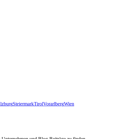
lzburg
Steiermark
Tirol
Vorarlberg
Wien
m Unternehmen und Blog-Beiträge zu finden.