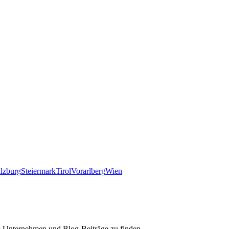
lzburg
Steiermark
Tirol
Vorarlberg
Wien
m Unternehmen und Blog-Beiträge zu finden.