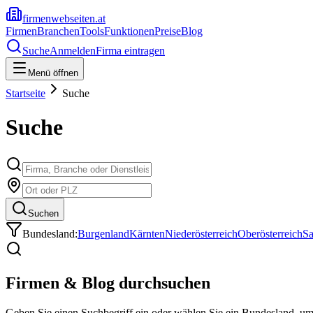
firmenwebseiten.at
Firmen
Branchen
Tools
Funktionen
Preise
Blog
Suche
Anmelden
Firma eintragen
Menü öffnen
Startseite
Suche
Suche
Suchen
Bundesland:
Burgenland
Kärnten
Niederösterreich
Oberösterreich
Sa
Firmen & Blog durchsuchen
Geben Sie einen Suchbegriff ein oder wählen Sie ein Bundesland, u