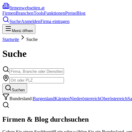
firmenwebseiten.at
Firmen
Branchen
Tools
Funktionen
Preise
Blog
Suche
Anmelden
Firma eintragen
Menü öffnen
Startseite
Suche
Suche
Suchen
Bundesland:
Burgenland
Kärnten
Niederösterreich
Oberösterreich
Sa
Firmen & Blog durchsuchen
Geben Sie einen Suchbegriff ein oder wählen Sie ein Bundesland, u