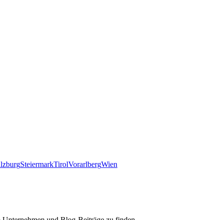
lzburg
Steiermark
Tirol
Vorarlberg
Wien
m Unternehmen und Blog-Beiträge zu finden.