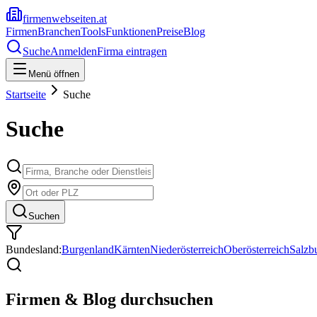
firmenwebseiten.at
Firmen
Branchen
Tools
Funktionen
Preise
Blog
Suche
Anmelden
Firma eintragen
Menü öffnen
Startseite
Suche
Suche
Suchen
Bundesland:
Burgenland
Kärnten
Niederösterreich
Oberösterreich
Salzb
Firmen & Blog durchsuchen