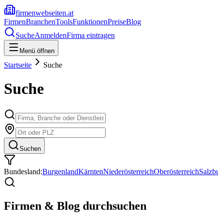
firmenwebseiten.at
Firmen
Branchen
Tools
Funktionen
Preise
Blog
Suche
Anmelden
Firma eintragen
Menü öffnen
Startseite
Suche
Suche
Suchen
Bundesland:
Burgenland
Kärnten
Niederösterreich
Oberösterreich
Salzb
Firmen & Blog durchsuchen