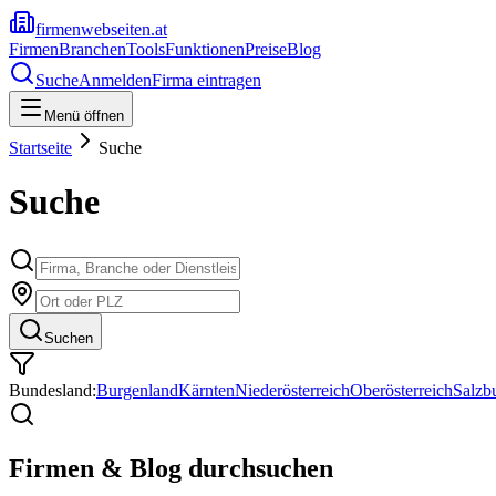
firmenwebseiten.at
Firmen
Branchen
Tools
Funktionen
Preise
Blog
Suche
Anmelden
Firma eintragen
Menü öffnen
Startseite
Suche
Suche
Suchen
Bundesland:
Burgenland
Kärnten
Niederösterreich
Oberösterreich
Salzb
Firmen & Blog durchsuchen