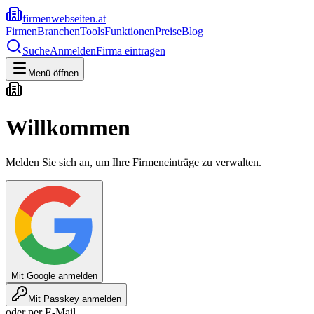
firmenwebseiten.at
Firmen
Branchen
Tools
Funktionen
Preise
Blog
Suche
Anmelden
Firma eintragen
Menü öffnen
Willkommen
Melden Sie sich an, um Ihre Firmeneinträge zu verwalten.
Mit Google anmelden
Mit Passkey anmelden
oder per E-Mail