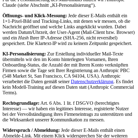
Claude (siehe Abschnitt „KI-Personalisierung“).
Öffnungs- und Klick-Messung:
Jede dieser E-Mails enthält ein
1×1-Pixel-Bild und Tracking-Links, mit denen wir messen, ob die
Nachricht geöffnet und welche Links angeklickt wurden. Dabei
werden Datum/Uhrzeit, der User-Agent (Mail-Client bzw. Browser)
und ein
Hash
Ihrer IP-Adresse (SHA-256, nicht reversibel)
gespeichert. Die Klartext-IP wird zu keinem Zeitpunkt gespeichert.
KI-Personalisierung:
Zur Erstellung individueller Mail-Texte
übermitteln wir den im Konto hinterlegten Vornamen, Ihren
Onboarding-Status, die Anzahl der mit Ihrem Konto verknüpften
Firmen sowie die Tage seit Ihrer Registrierung an Anthropic PBC
(548 Market St, San Francisco, CA 94104, USA). Anthropic
verarbeitet die Daten gemäß seiner
Datenschutzerklärung
. Es findet
kein Modell-Training auf diesen Daten statt (Anthropic Commercial
Terms).
Rechtsgrundlage:
Art. 6 Abs. 1 lit. f DSGVO (berechtigtes
Interesse) — wir haben ein legitimes Interesse, registrierte Nutzer
bei der Vervollständigung ihres Firmeneintrags zu unterstützen und
die Wirksamkeit unserer Kommunikation zu messen.
Widerspruch / Abmeldung:
Jede dieser E-Mails enthält einen
Abmelde-Link. Mit einem Klick widersprechen Sie der weiteren