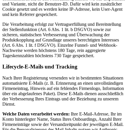
und Variante, nicht die Benutzer-ID. Dafür wird kein zusätzlicher
Cookie gesetzt und es werden keine IP-Adresse, kein User-Agent
und kein Referrer gespeichert.
Die Verarbeitung erfolgt zur Vertragserfüllung und Bereitstellung
der Stellenfunktion (Art. 6 Abs. 1 lit. b DSGVO) sowie zur
sicheren, statistischen Verbesserung und Überwachung der
Produktkopplung auf Grundlage unseres berechtigten Interesses
(Art. 6 Abs. 1 lit. f DSGVO). Einzelne Funnel- und Webhook-
Nachweise werden höchstens 180 Tage, rein aggregierte
Tageskennzahlen höchstens 730 Tage gespeichert.
Lifecycle-E-Mails und Tracking
Nach Ihrer Registrierung versenden wir in bestimmten Situationen
automatisierte E-Mails (z. B. Erinnerung an einen unvollständigen
Firmeneintrag, Hinweis auf ein fehlendes Firmenlogo, Information
über ein abgelaufenes Paket). Diese E-Mails dienen ausschließlich
der Verbesserung Ihres Eintrags und der Beziehung zu unserem
Dienst.
Welche Daten verarbeitet werden:
Ihre E-Mail-Adresse, Ihr im
Konto hinterlegter Name, Status Ihres Onboardings, Anzahl Ihrer
Firmen­einträge sowie der Versandzeit­punkt der jeweiligen E-Mail.
Für die Personalisierung des Mail-Inhalts nutzen wir Anthropic