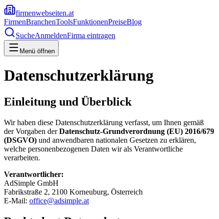
firmenwebseiten.at
Firmen
Branchen
Tools
Funktionen
Preise
Blog
Suche
Anmelden
Firma eintragen
Menü öffnen
Datenschutzerklärung
Einleitung und Überblick
Wir haben diese Datenschutzerklärung verfasst, um Ihnen gemäß
der Vorgaben der
Datenschutz-Grundverordnung (EU) 2016/679
(DSGVO)
und anwendbaren nationalen Gesetzen zu erklären,
welche personenbezogenen Daten wir als Verantwortliche
verarbeiten.
Verantwortlicher:
AdSimple GmbH
Fabrikstraße 2, 2100 Korneuburg, Österreich
E-Mail:
office@adsimple.at