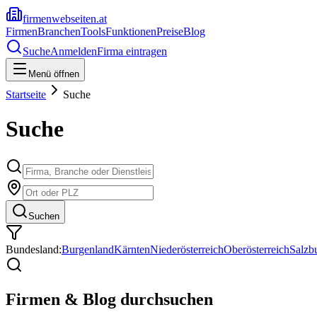
firmenwebseiten.at
Firmen
Branchen
Tools
Funktionen
Preise
Blog
Suche
Anmelden
Firma eintragen
Menü öffnen
Startseite
Suche
Suche
Suchen
Bundesland:
Burgenland
Kärnten
Niederösterreich
Oberösterreich
Salzb
Firmen & Blog durchsuchen