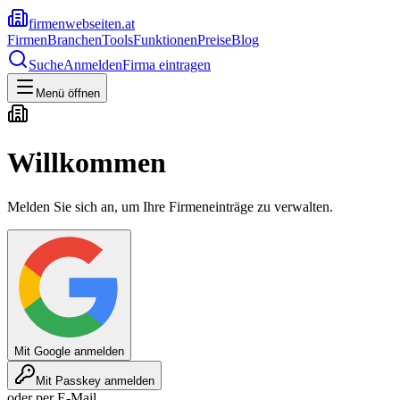
firmenwebseiten.at
Firmen
Branchen
Tools
Funktionen
Preise
Blog
Suche
Anmelden
Firma eintragen
Menü öffnen
Willkommen
Melden Sie sich an, um Ihre Firmeneinträge zu verwalten.
Mit Google anmelden
Mit Passkey anmelden
oder per E-Mail