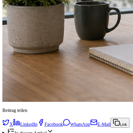
Beitrag teilen
X
LinkedIn
Facebook
WhatsApp
E-Mail
Link