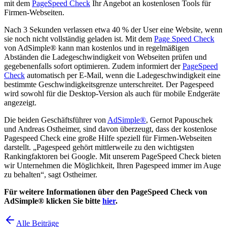
mit dem
PageSpeed Check
Ihr Angebot an kostenlosen Tools für
Firmen-Webseiten.
Nach 3 Sekunden verlassen etwa 40 % der User eine Website, wenn
sie noch nicht vollständig geladen ist. Mit dem
Page Speed Check
von AdSimple® kann man kostenlos und in regelmäßigen
Abständen die Ladegeschwindigkeit von Webseiten prüfen und
gegebenenfalls sofort optimieren. Zudem informiert der
PageSpeed
Check
automatisch per E-Mail, wenn die Ladegeschwindigkeit eine
bestimmte Geschwindigkeitsgrenze unterschreitet. Der Pagespeed
wird sowohl für die Desktop-Version als auch für mobile Endgeräte
angezeigt.
Die beiden Geschäftsführer von
AdSimple®
, Gernot Papouschek
und Andreas Ostheimer, sind davon überzeugt, dass der kostenlose
Pagespeed Check eine große Hilfe speziell für Firmen-Webseiten
darstellt. „Pagespeed gehört mittlerweile zu den wichtigsten
Rankingfaktoren bei Google. Mit unserem PageSpeed Check bieten
wir Unternehmen die Möglichkeit, Ihren Pagespeed immer im Auge
zu behalten“, sagt Ostheimer.
Für weitere Informationen über den PageSpeed Check von
AdSimple® klicken Sie bitte
hier
.
Alle Beiträge