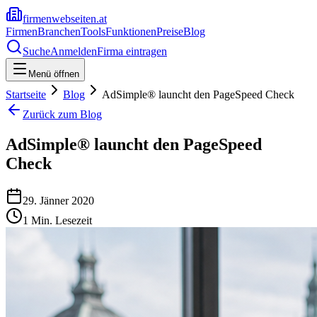
firmenwebseiten.at
Firmen
Branchen
Tools
Funktionen
Preise
Blog
Suche
Anmelden
Firma eintragen
Menü öffnen
Startseite
Blog
AdSimple® launcht den PageSpeed Check
Zurück zum Blog
AdSimple® launcht den PageSpeed
Check
29. Jänner 2020
1
Min. Lesezeit