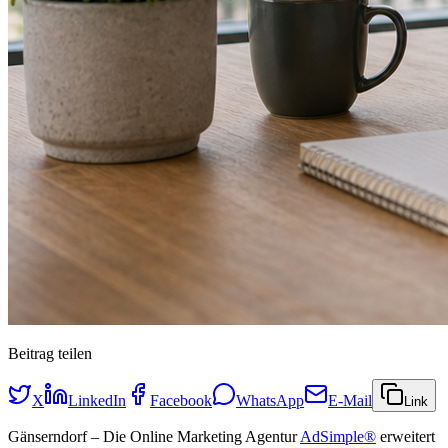
Beitrag teilen
X
LinkedIn
Facebook
WhatsApp
E-Mail
Link
Gänserndorf – Die Online Marketing Agentur
AdSimple®
erweitert