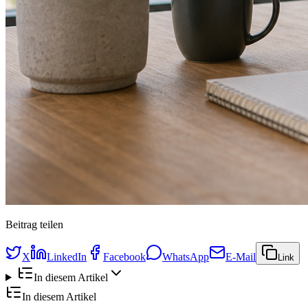
Beitrag teilen
X
LinkedIn
Facebook
WhatsApp
E-Mail
Link
In diesem Artikel
In diesem Artikel