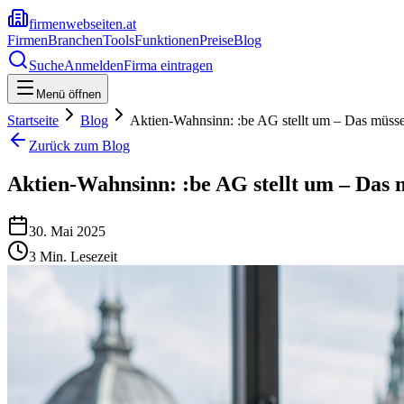
firmenwebseiten.at
Firmen
Branchen
Tools
Funktionen
Preise
Blog
Suche
Anmelden
Firma eintragen
Menü öffnen
Startseite
Blog
Aktien-Wahnsinn: :be AG stellt um – Das müsse
Zurück zum Blog
Aktien-Wahnsinn: :be AG stellt um – Das m
30. Mai 2025
3
Min. Lesezeit