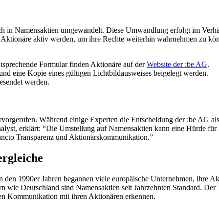
ch in Namensaktien umgewandelt. Diese Umwandlung erfolgt im Verhält
 Aktionäre aktiv werden, um ihre Rechte weiterhin wahrnehmen zu könn
ntsprechende Formular finden Aktionäre auf der
Website der :be AG
.
nd eine Kopie eines gültigen Lichtbildausweises beigelegt werden.
esendet werden.
rvorgerufen. Während einige Experten die Entscheidung der :be AG als 
alyst, erklärt: “Die Umstellung auf Namensaktien kann eine Hürde für 
in puncto Transparenz und Aktionärskommunikation.”
ergleiche
n den 1990er Jahren begannen viele europäische Unternehmen, ihre Ak
 wie Deutschland sind Namensaktien seit Jahrzehnten Standard. Der T
en Kommunikation mit ihren Aktionären erkennen.