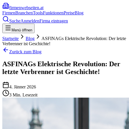
firmenwebseiten.at
Firmen
Branchen
Tools
Funktionen
Preise
Blog
Suche
Anmelden
Firma eintragen
Menü öffnen
Startseite
Blog
ASFINAGs Elektrische Revolution: Der letzte
Verbrenner ist Geschichte!
Zurück zum Blog
ASFINAGs Elektrische Revolution: Der
letzte Verbrenner ist Geschichte!
4. Jänner 2026
3
Min. Lesezeit