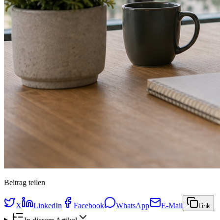
Beitrag teilen
X
LinkedIn
Facebook
WhatsApp
E-Mail
Link