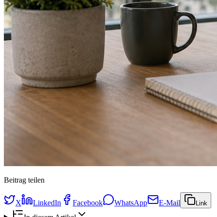
Beitrag teilen
X
LinkedIn
Facebook
WhatsApp
E-Mail
Link