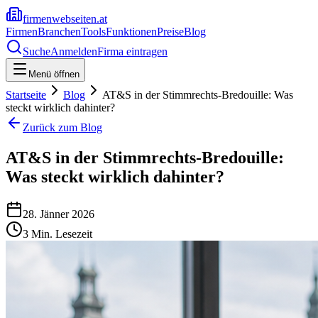
firmenwebseiten.at
Firmen
Branchen
Tools
Funktionen
Preise
Blog
Suche
Anmelden
Firma eintragen
Menü öffnen
Startseite
Blog
AT&S in der Stimmrechts-Bredouille: Was
steckt wirklich dahinter?
Zurück zum Blog
AT&S in der Stimmrechts-Bredouille:
Was steckt wirklich dahinter?
28. Jänner 2026
3
Min. Lesezeit