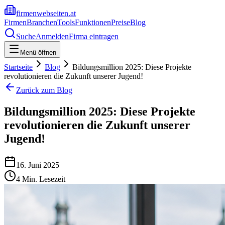
firmenwebseiten.at
Firmen
Branchen
Tools
Funktionen
Preise
Blog
Suche
Anmelden
Firma eintragen
Menü öffnen
Startseite
Blog
Bildungsmillion 2025: Diese Projekte
revolutionieren die Zukunft unserer Jugend!
Zurück zum Blog
Bildungsmillion 2025: Diese Projekte
revolutionieren die Zukunft unserer
Jugend!
16. Juni 2025
4
Min. Lesezeit