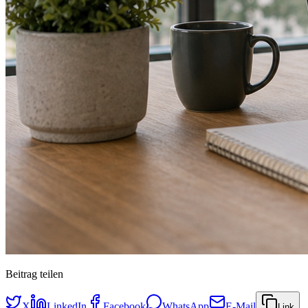
Beitrag teilen
X
LinkedIn
Facebook
WhatsApp
E-Mail
Link