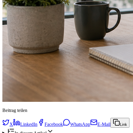
Beitrag teilen
X
LinkedIn
Facebook
WhatsApp
E-Mail
Link