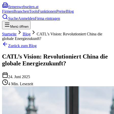
firmenwebseiten.at
Firmen
Branchen
Tools
Funktionen
Preise
Blog
Suche
Anmelden
Firma eintragen
Menü öffnen
Startseite
Blog
CATL’s Vision: Revolutioniert China die
globale Energiezukunft?
Zurück zum Blog
CATL’s Vision: Revolutioniert China die
globale Energiezukunft?
24. Juni 2025
4
Min. Lesezeit