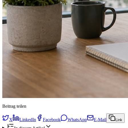
Beitrag teilen
X
LinkedIn
Facebook
WhatsApp
E-Mail
Link