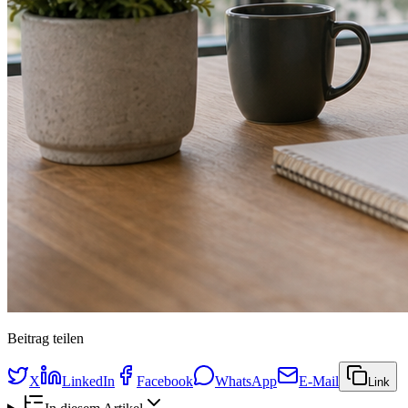
Beitrag teilen
X
LinkedIn
Facebook
WhatsApp
E-Mail
Link