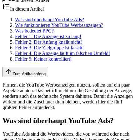
In diesem Artikel
In diesem Artikel
Was sind überhaupt YouTube Ads?
Wie funktionieren YouTube Werbeanzeigen?
Was bedeutet PPC?
Fehler 1: Die Anzeige ist zu lang!
Fehler 2: Der Anfang knallt nicht!
Fehler 3: Die Zielgruppe ist falsch!
Fehler 4: Die Anzeige läuft im falschen Umfeld!
Fehler 5: Keiner kontrolliert!
Zum Artikelanfang
Firmen, die YouTube Werbeanzeigen nutzen, sollten auf ein paar
Aspekte achten. Das betrifft nicht nur die Gestaltung der Anzeige,
sondern auch das technische System dahinter. Damit die Anzeigen
wirken und die Zuschauer dran bleiben, werden hier die fünf
größten Fehler aufgedeckt.
Was sind überhaupt YouTube Ads?
YouTube Ads sind die Werbevideos, die vor, während oder nach
einem Video gezeigt werden. Diese Videos können als Werbung