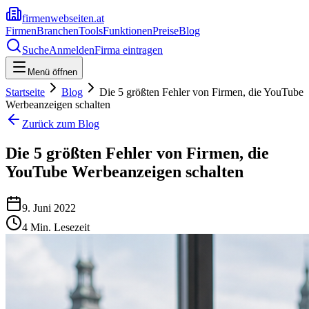
firmenwebseiten.at
Firmen
Branchen
Tools
Funktionen
Preise
Blog
Suche
Anmelden
Firma eintragen
Menü öffnen
Startseite
Blog
Die 5 größten Fehler von Firmen, die YouTube
Werbeanzeigen schalten
Zurück zum Blog
Die 5 größten Fehler von Firmen, die
YouTube Werbeanzeigen schalten
9. Juni 2022
4
Min. Lesezeit