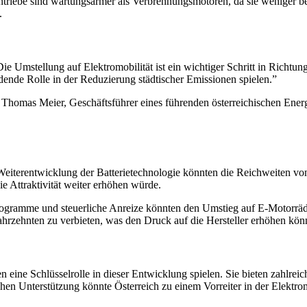
 Antriebe sind wartungsärmer als Verbrennungsmotoren, da sie weniger 
.
ie Umstellung auf Elektromobilität ist ein wichtiger Schritt in Richtu
ende Rolle in der Reduzierung städtischer Emissionen spielen.”
rt Thomas Meier, Geschäftsführer eines führenden österreichischen Energ
r Weiterentwicklung der Batterietechnologie könnten die Reichweiten 
 Attraktivität weiter erhöhen würde.
ogramme und steuerliche Anreize könnten den Umstieg auf E-Motorräder
zehnten zu verbieten, was den Druck auf die Hersteller erhöhen könnt
 eine Schlüsselrolle in dieser Entwicklung spielen. Sie bieten zahlrei
schen Unterstützung könnte Österreich zu einem Vorreiter in der Elektro