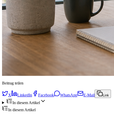
Beitrag teilen
X
LinkedIn
Facebook
WhatsApp
E-Mail
Link
In diesem Artikel
In diesem Artikel