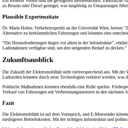
Ein weiterer Vorteil sind die geringeren Betriebskosten. Elektrische
zu Benzin oder Diesel geringer, was langfristig zu Einsparungen führt
Plausible Expertenzitate
Dr. Maria Huber, Verkehrsexpertin an der Universität Wien, betont: “D
Alternative zu herkömmlichen Fahrzeugen und könnten eine entscheid
“Die Herausforderungen liegen vor allem in der Infrastruktur”, erklä
Ladestationen verfügbar sind, um den steigenden Bedarf zu decken.”
Zukunftsausblick
Die Zukunft der Elektromobilität sieht vielversprechend aus. Mit de
Ladezeiten könnten durch neue Technologien verkürzt werden, was die
Politische Maßnahmen könnten ebenfalls eine Rolle spielen. Förderpr
Verkauf von Fahrzeugen mit Verbrennungsmotoren in den nächsten Jahr
Fazit
Die Elektromobilität ist auf dem Vormarsch, und E-Motorräder könnten
niedrigeren Betriebskosten. Mit der richtigen Infrastruktur und politi