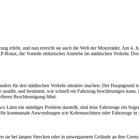
ng erlebt, und nun erreicht sie auch die Welt der Motorräder. Am 4. Ju
tax, die Vorteile elektrischer Antriebe im städtischen Verkehr. Doch
esonders für den städtischen Verkehr attraktiv machen. Der Hauptgrund
le ausübt, und bestimmt, wie schnell ein Fahrzeug beschleunigen kan
lleren Beschleunigung führt.
 wo Lärm ein ständiges Problem darstellt, sind leise Fahrzeuge ein Seg
aft für kommunale Anwendungen wie Kehrmaschinen oder Fahrzeuge in s
toßen sie bei langen Strecken oder in unwegsamem Gelände an ihre Gre