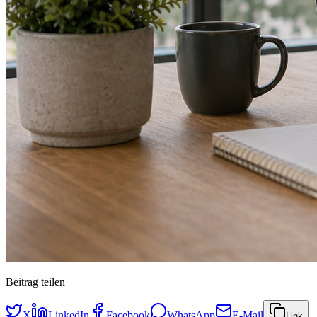
Beitrag teilen
X
LinkedIn
Facebook
WhatsApp
E-Mail
Link