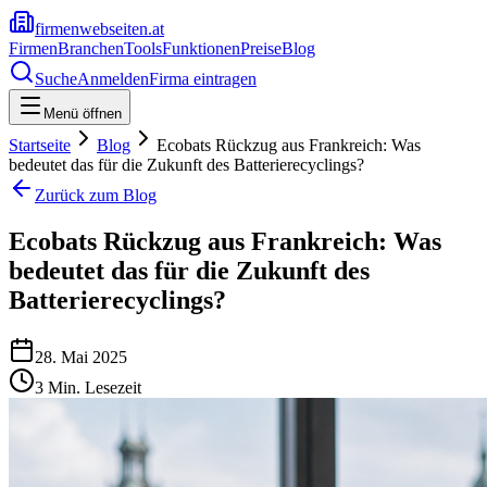
firmenwebseiten.at
Firmen
Branchen
Tools
Funktionen
Preise
Blog
Suche
Anmelden
Firma eintragen
Menü öffnen
Startseite
Blog
Ecobats Rückzug aus Frankreich: Was
bedeutet das für die Zukunft des Batterierecyclings?
Zurück zum Blog
Ecobats Rückzug aus Frankreich: Was
bedeutet das für die Zukunft des
Batterierecyclings?
28. Mai 2025
3
Min. Lesezeit