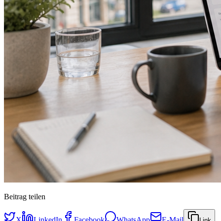
Beitrag teilen
X
LinkedIn
Facebook
WhatsApp
E-Mail
Link