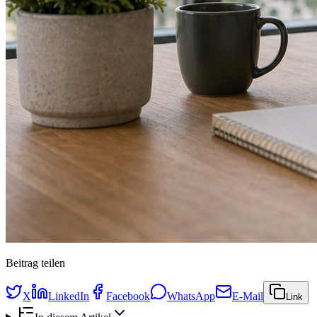
Beitrag teilen
X
LinkedIn
Facebook
WhatsApp
E-Mail
Link