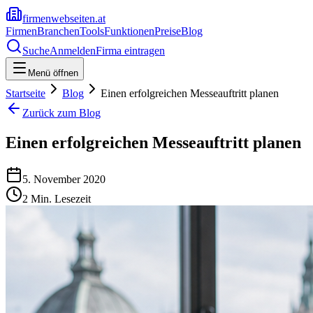
firmenwebseiten.at
Firmen
Branchen
Tools
Funktionen
Preise
Blog
Suche
Anmelden
Firma eintragen
Menü öffnen
Startseite
Blog
Einen erfolgreichen Messeauftritt planen
Zurück zum Blog
Einen erfolgreichen Messeauftritt planen
5. November 2020
2
Min. Lesezeit