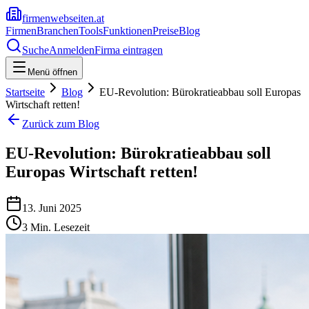
firmenwebseiten.at
Firmen
Branchen
Tools
Funktionen
Preise
Blog
Suche
Anmelden
Firma eintragen
Menü öffnen
Startseite
Blog
EU-Revolution: Bürokratieabbau soll Europas
Wirtschaft retten!
Zurück zum Blog
EU-Revolution: Bürokratieabbau soll
Europas Wirtschaft retten!
13. Juni 2025
3
Min. Lesezeit