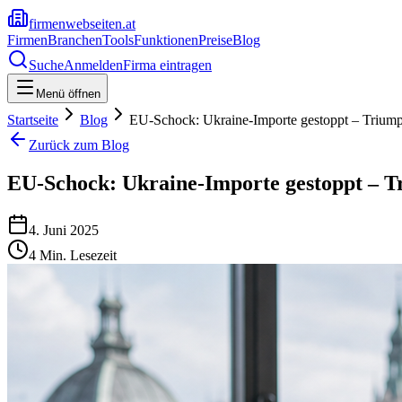
firmenwebseiten.at
Firmen
Branchen
Tools
Funktionen
Preise
Blog
Suche
Anmelden
Firma eintragen
Menü öffnen
Startseite
Blog
EU-Schock: Ukraine-Importe gestoppt – Triumph
Zurück zum Blog
EU-Schock: Ukraine-Importe gestoppt – T
4. Juni 2025
4
Min. Lesezeit