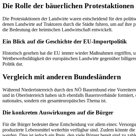
Die Rolle der bäuerlichen Protestaktionen
Die Protestaktionen der Landwirte waren entscheidend für den politis
denen Landwirte auf Traktoren durch die Städte fuhren, um auf ihre
die Bedeutung der heimischen Landwirtschaft entwickelt.
Ein Blick auf die Geschichte der EU-Importpolitik
Historisch gesehen hat die EU immer wieder Maßnahmen ergriffen, um
Wettbewerbsfähigkeit der europäischen Landwirte gegenüber billigeren 
Politik dar.
Vergleich mit anderen Bundesländern
Während Niederösterreich durch den NÖ Bauernbund eine Vorreiterrol
und in Oberösterreich haben sich ebenfalls Bauernverbände formiert, 
nationales, sondern ein gesamteuropäisches Thema ist.
Die konkreten Auswirkungen auf die Bürger
Für die Bürger bedeutet diese Entscheidung vor allem eines: Versorgu
produzierte Lebensmittel weiterhin verfügbar sind. Zudem könnte die 
werden. Dies ist jedoch ein Preis, den viele Bürger bereit sind zu zah