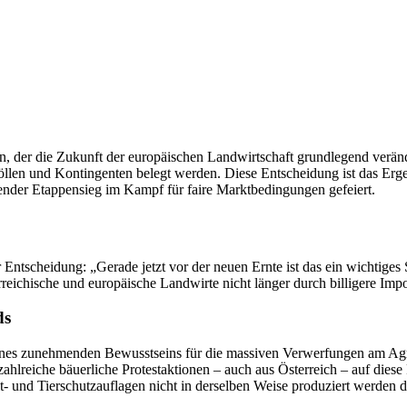
, der die Zukunft der europäischen Landwirtschaft grundlegend veränd
öllen und Kontingenten belegt werden. Diese Entscheidung ist das Erg
nder Etappensieg im Kampf für faire Marktbedingungen gefeiert.
tscheidung: „Gerade jetzt vor der neuen Ernte ist das ein wichtiges S
rreichische und europäische Landwirte nicht länger durch billigere Impo
ds
nes zunehmenden Bewusstseins für die massiven Verwerfungen am Agrar
zahlreiche bäuerliche Protestaktionen – auch aus Österreich – auf die
- und Tierschutzauflagen nicht in derselben Weise produziert werden d