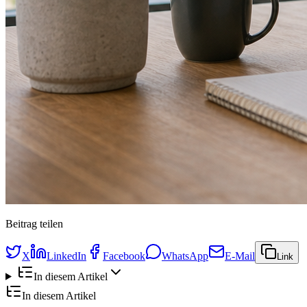
Beitrag teilen
X
LinkedIn
Facebook
WhatsApp
E-Mail
Link
In diesem Artikel
In diesem Artikel