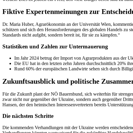
Fiktive Expertenmeinungen zur Entscheid
Dr. Maria Huber, Agrarökonomin an der Universität Wien, kommentiert: 
schützen und sich den Herausforderungen des globalen Handels zu stel
Standards nicht aufgibt, sondern bereit ist, für sie zu kämpfen.“
Statistiken und Zahlen zur Untermauerung
Im Jahr 2024 betrug der Import von Agrarprodukten aus der Uk
Die EU hat in den letzten zehn Jahren durchschnittlich 20% ihr
Rund 60% der europäischen Landwirte sehen sich durch Billigim
Zukunftsausblick und politische Zusamm
Für die Zukunft plant der NÖ Bauernbund, sich weiterhin für strenge
zwar nicht nur gegenüber der Ukraine, sondern auch gegenüber Drit
Hansen, der den heimischen Interessenvertretern bereits Unterstützung
Die nächsten Schritte
Die kommenden Verhandlungen mit der Ukraine werden entscheidend s
Verhandlungen könnten wegweisend für die zukünftige Handelspolitik 