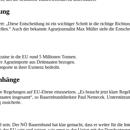
ung
„Diese Entscheidung ist ein wichtiger Schritt in die richtige Richtung.
len.“ Auch der bekannte Agrarjournalist Max Müller sieht die Entscheid
raine in die EU rund 5 Millionen Tonnen.
er Agrarimporte aus Drittstaaten bezogen.
porte in ihrer Existenz bedroht.
enhänge
re Regelungen auf EU-Ebene einzusetzen. „Es braucht jetzt klare Regel
tstaaten insgesamt“, so Bauernbunddirektor Paul Nemecek. Unterstütz
 zusicherte.
ein. Der NÖ Bauernbund hat klar gemacht, dass er weiter für die In
der EU sein und zeigen, wie ernst es der Union mit der Durchsetzung i