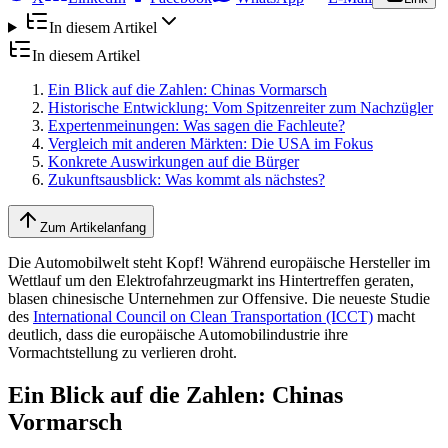
In diesem Artikel
In diesem Artikel
Ein Blick auf die Zahlen: Chinas Vormarsch
Historische Entwicklung: Vom Spitzenreiter zum Nachzügler
Expertenmeinungen: Was sagen die Fachleute?
Vergleich mit anderen Märkten: Die USA im Fokus
Konkrete Auswirkungen auf die Bürger
Zukunftsausblick: Was kommt als nächstes?
Zum Artikelanfang
Die Automobilwelt steht Kopf! Während europäische Hersteller im
Wettlauf um den Elektrofahrzeugmarkt ins Hintertreffen geraten,
blasen chinesische Unternehmen zur Offensive. Die neueste Studie
des
International Council on Clean Transportation (ICCT)
macht
deutlich, dass die europäische Automobilindustrie ihre
Vormachtstellung zu verlieren droht.
Ein Blick auf die Zahlen: Chinas
Vormarsch