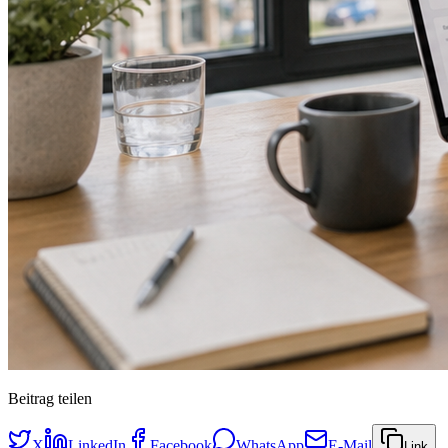
Beitrag teilen
X
LinkedIn
Facebook
WhatsApp
E-Mail
Link