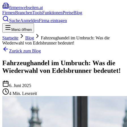
firmenwebseiten.at
Firmen
Branchen
Tools
Funktionen
Preise
Blog
Suche
Anmelden
Firma eintragen
Menü öffnen
Startseite
Blog
Fahrzeughandel im Umbruch: Was die
Wiederwahl von Edelsbrunner bedeutet!
Zurück zum Blog
Fahrzeughandel im Umbruch: Was die
Wiederwahl von Edelsbrunner bedeutet!
6. Juni 2025
4
Min. Lesezeit