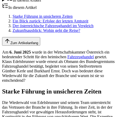
In diesem Artikel
In diesem Artikel
Starke Führung in unsicheren Zeiten
Ein Blick zurück: Erfolge der letzten Amtszeit
Der österreichische Fahrzeughandel im Vergleich
Zukunftsausblick: Wohin geht die Reise?
Zum Artikelanfang
Am
6. Juni 2025
wurde in der Wirtschaftskammer Österreich ein
bedeutender Schritt für den heimischen
Fahrzeughandel
gesetzt.
Klaus Edelsbrunner wurde erneut als Obmann des Bundesgremiums
Fahrzeughandel bestätigt, begleitet von seinen Stellvertretern
Günther Kerle und Burkhard Ernst. Doch was bedeutet diese
Wiederwahl für die Zukunft der Branche und warum ist sie so
entscheidend?
Starke Führung in unsicheren Zeiten
Die Wiederwahl von Edelsbrunner und seinem Team unterstreicht
das Vertrauen der Branche in ihre Führung. In einer Zeit, in der der
Fahrzeughandel vor gewaltigen Herausforderungen steht, ist
Kontinuität in der Führung von unschätzbarem Wert. Die Expertise