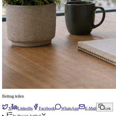
Beitrag teilen
X
LinkedIn
Facebook
WhatsApp
E-Mail
Link