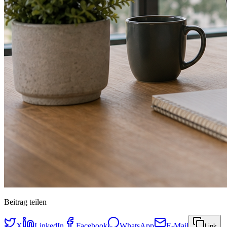
Beitrag teilen
X
LinkedIn
Facebook
WhatsApp
E-Mail
Link