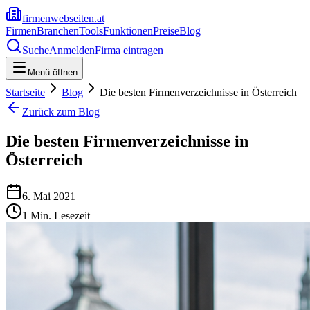
firmenwebseiten.at
Firmen
Branchen
Tools
Funktionen
Preise
Blog
Suche
Anmelden
Firma eintragen
Menü öffnen
Startseite
Blog
Die besten Firmenverzeichnisse in Österreich
Zurück zum Blog
Die besten Firmenverzeichnisse in
Österreich
6. Mai 2021
1
Min. Lesezeit