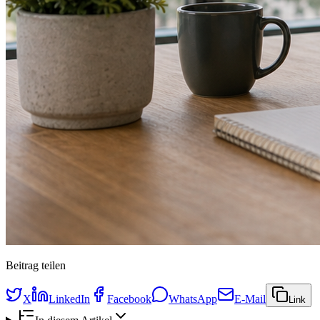
Beitrag teilen
X
LinkedIn
Facebook
WhatsApp
E-Mail
Link