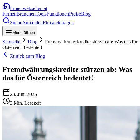
firmenwebseiten.at
Firmen
Branchen
Tools
Funktionen
Preise
Blog
Suche
Anmelden
Firma eintragen
Menü öffnen
Startseite
Blog
Fremdwährungskredite stürzen ab: Was das für
Österreich bedeutet!
Zurück zum Blog
Fremdwährungskredite stürzen ab: Was
das für Österreich bedeutet!
23. Juni 2025
3
Min. Lesezeit