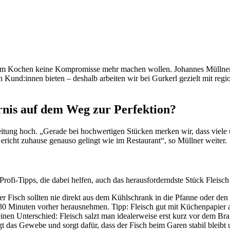
 beim Kochen keine Kompromisse mehr machen wollen. Johannes Müllner 
Kund:innen bieten – deshalb arbeiten wir bei Gurkerl gezielt mit reg
rnis auf dem Weg zur Perfektion?
tung hoch. „Gerade bei hochwertigen Stücken merken wir, dass viele u
ericht zuhause genauso gelingt wie im Restaurant“, so Müllner weiter.
ofi-Tipps, die dabei helfen, auch das herausforderndste Stück Fleisch
er Fisch sollten nie direkt aus dem Kühlschrank in die Pfanne oder de
 30 Minuten vorher herausnehmen. Tipp: Fleisch gut mit Küchenpapier a
inen Unterschied: Fleisch salzt man idealerweise erst kurz vor dem Brat
t das Gewebe und sorgt dafür, dass der Fisch beim Garen stabil bleibt un