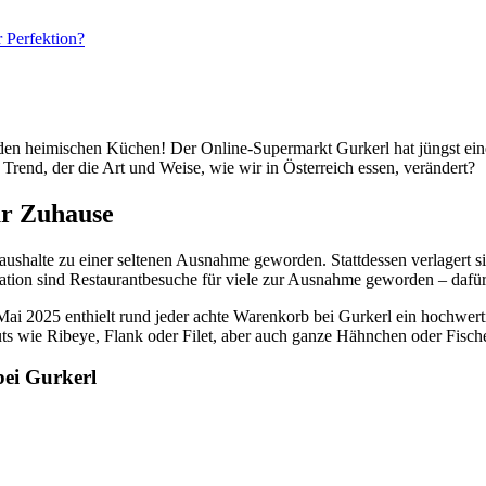
 Perfektion?
in den heimischen Küchen! Der Online-Supermarkt Gurkerl hat jüngst e
rend, der die Art und Weise, wie wir in Österreich essen, verändert?
ür Zuhause
Haushalte zu einer seltenen Ausnahme geworden. Stattdessen verlagert 
Inflation sind Restaurantbesuche für viele zur Ausnahme geworden – da
 Mai 2025 enthielt rund jeder achte Warenkorb bei Gurkerl ein hochwer
Cuts wie Ribeye, Flank oder Filet, aber auch ganze Hähnchen oder Fisch
ei Gurkerl