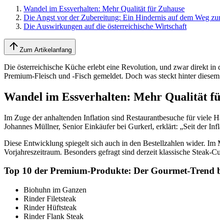
Wandel im Essverhalten: Mehr Qualität für Zuhause
Die Angst vor der Zubereitung: Ein Hindernis auf dem Weg zur
Die Auswirkungen auf die österreichische Wirtschaft
Zum Artikelanfang
Die österreichische Küche erlebt eine Revolution, und zwar direkt 
Premium-Fleisch und -Fisch gemeldet. Doch was steckt hinter diesem T
Wandel im Essverhalten: Mehr Qualität f
Im Zuge der anhaltenden Inflation sind Restaurantbesuche für viele 
Johannes Müllner, Senior Einkäufer bei Gurkerl, erklärt: „Seit der 
Diese Entwicklung spiegelt sich auch in den Bestellzahlen wider. Im
Vorjahreszeitraum. Besonders gefragt sind derzeit klassische Steak-
Top 10 der Premium-Produkte: Der Gourmet-Trend b
Biohuhn im Ganzen
Rinder Filetsteak
Rinder Hüftsteak
Rinder Flank Steak