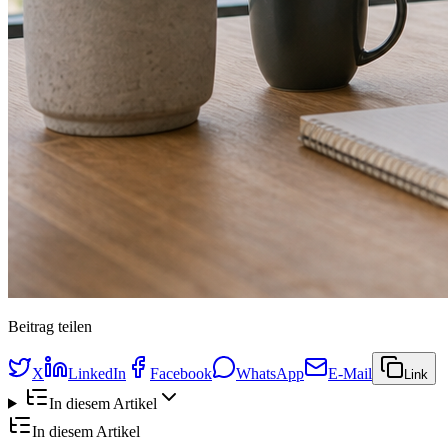
Beitrag teilen
X
LinkedIn
Facebook
WhatsApp
E-Mail
Link
In diesem Artikel
In diesem Artikel