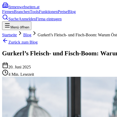
firmenwebseiten.at
Firmen
Branchen
Tools
Funktionen
Preise
Blog
Suche
Anmelden
Firma eintragen
Menü öffnen
Startseite
Blog
Gurkerl’s Fleisch- und Fisch-Boom: Warum Öster
Zurück zum Blog
Gurkerl’s Fleisch- und Fisch-Boom: Warum
20. Juni 2025
4
Min. Lesezeit