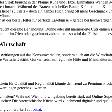
tes Steak braucht in der Pfanne Ruhe und Hitze. Einmaliges Wenden g
e-Geschmack: Während des Bratens mit heißer Butter, Kräutern und Kno
n lieber zu Filets – doch ein ganzer Fisch bringt oft mehr Geschmack un
 Minuten.
ist der beste Helfer für perfekte Ergebnisse – gerade bei hochwertige
raucht dieselbe Behandlung: Dünne oder gut marmorierte Cuts eignen sic
atur im Ofen oder geschmort zubereiten – so wird das Fleisch butterza
Wirtschaft
wirkungen auf das Konsumverhalten, sondern auch auf die Wirtschaft. D
irtschaft stärkt. Gurkerl setzt auf regionale Höfe und Manufakturen, 
tsein für Qualität und Regionalität könnte der Trend zu Premium-Produ
rwartungen gerecht zu werden.
schließen? Während Wien und Umgebung bereits stark auf Online-Super
 sicher: Die österreichische Küche wird zunehmend digitaler und qualit
ilung von Gurkerl auf
ots.at
.