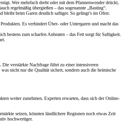
enügt. Wer mehrfach dreht oder mit dem Pfannenwender drückt,
blauch regelmäßig übergießen – das sogenannte „Basting“.
d bleibt beim Garen deutlich saftiger. So gelingt’s im Ofen:
n Produkten. Es verhindert Über- oder Untergaren und macht das
h bestens zum scharfen Anbraten – das Fett sorgt für Saftigkeit.
rt.
ie verstärkte Nachfrage führt zu einer intensiveren
was nicht nur die Qualität sichert, sondern auch die heimische
kten weiter zunehmen. Experten erwarten, dass sich der Online-
märkte setzen, könnten ländlichere Regionen noch etwas Zeit
ativ hochwertiger.