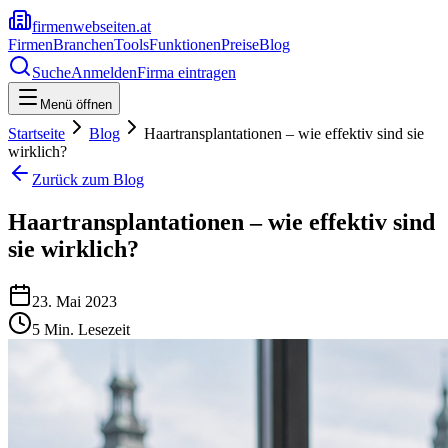
firmenwebseiten.at
Firmen
Branchen
Tools
Funktionen
Preise
Blog
Suche
Anmelden
Firma eintragen
Menü öffnen
Startseite
Blog
Haartransplantationen – wie effektiv sind sie
wirklich?
Zurück zum Blog
Haartransplantationen – wie effektiv sind
sie wirklich?
23. Mai 2023
5
Min. Lesezeit