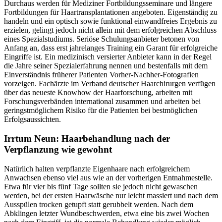
Durchaus werden für Mediziner Fortbildungsseminare und längere
Fortbildungen für Haartransplantationen angeboten. Eigenständig zu
handeln und ein optisch sowie funktional einwandfreies Ergebnis zu
erzielen, gelingt jedoch nicht allein mit dem erfolgreichen Abschluss
eines Spezialstudiums. Seriöse Schulungsanbieter betonen von
Anfang an, dass erst jahrelanges Training ein Garant für erfolgreiche
Eingriffe ist. Ein medizinisch versierter Anbieter kann in der Regel
die Jahre seiner Spezialerfahrung nennen und bestenfalls mit dem
Einverständnis früherer Patienten Vorher-Nachher-Fotografien
vorzeigen. Fachärzte im Verband deutscher Haarchirurgen verfügen
über das neueste Knowhow der Haarforschung, arbeiten mit
Forschungsverbänden international zusammen und arbeiten bei
geringstmöglichem Risiko für die Patienten bei bestmöglichen
Erfolgsaussichten.
Irrtum Neun: Haarbehandlung nach der
Verpflanzung wie gewohnt
Natürlich halten verpflanzte Eigenhaare nach erfolgreichem
Anwachsen ebenso viel aus wie an der vorherigen Entnahmestelle.
Etwa für vier bis fünf Tage sollten sie jedoch nicht gewaschen
werden, bei der ersten Haarwäsche nur leicht massiert und nach dem
Ausspülen trocken getupft statt gerubbelt werden. Nach dem
Abklingen letzter Wundbeschwerden, etwa eine bis zwei Wochen