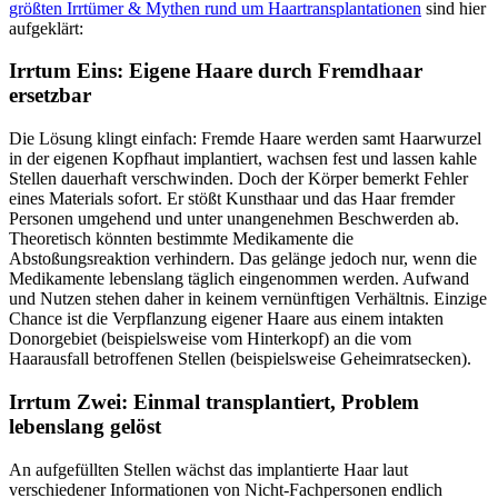
größten Irrtümer & Mythen rund um Haartransplantationen
sind hier
aufgeklärt:
Irrtum Eins: Eigene Haare durch Fremdhaar
ersetzbar
Die Lösung klingt einfach: Fremde Haare werden samt Haarwurzel
in der eigenen Kopfhaut implantiert, wachsen fest und lassen kahle
Stellen dauerhaft verschwinden. Doch der Körper bemerkt Fehler
eines Materials sofort. Er stößt Kunsthaar und das Haar fremder
Personen umgehend und unter unangenehmen Beschwerden ab.
Theoretisch könnten bestimmte Medikamente die
Abstoßungsreaktion verhindern. Das gelänge jedoch nur, wenn die
Medikamente lebenslang täglich eingenommen werden. Aufwand
und Nutzen stehen daher in keinem vernünftigen Verhältnis. Einzige
Chance ist die Verpflanzung eigener Haare aus einem intakten
Donorgebiet (beispielsweise vom Hinterkopf) an die vom
Haarausfall betroffenen Stellen (beispielsweise Geheimratsecken).
Irrtum Zwei: Einmal transplantiert, Problem
lebenslang gelöst
An aufgefüllten Stellen wächst das implantierte Haar laut
verschiedener Informationen von Nicht-Fachpersonen endlich