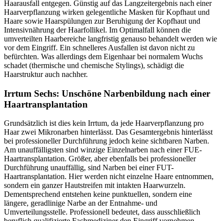
Haarausfall entgegen. Günstig auf das Langzeitergebnis nach einer
Haarverpflanzung wirken gelegentliche Masken für Kopfhaut und
Haare sowie Haarspülungen zur Beruhigung der Kopfhaut und
Intensivnährung der Haarfollikel. Im Optimalfall können die
umverteilten Haarbereiche langfristig genauso behandelt werden wie
vor dem Eingriff. Ein schnelleres Ausfallen ist davon nicht zu
befürchten. Was allerdings dem Eigenhaar bei normalem Wuchs
schadet (thermische und chemische Stylings), schädigt die
Haarstruktur auch nachher.
Irrtum Sechs: Unschöne Narbenbildung nach einer
Haartransplantation
Grundsätzlich ist dies kein Irrtum, da jede Haarverpflanzung pro
Haar zwei Mikronarben hinterlässt. Das Gesamtergebnis hinterlässt
bei professioneller Durchführung jedoch keine sichtbaren Narben.
Am unauffälligsten sind winzige Einzelnarben nach einer FUE-
Haartransplantation. Größer, aber ebenfalls bei professioneller
Durchführung unauffällig, sind Narben bei einer FUT-
Haartransplantation. Hier werden nicht einzelne Haare entnommen,
sondern ein ganzer Hautstreifen mit intakten Haarwurzeln.
Dementsprechend entstehen keine punktuellen, sondern eine
längere, geradlinige Narbe an der Entnahme- und
Umverteilungsstelle. Professionell bedeutet, dass ausschließlich
beruflich qualifizierte Fachmediziner den Eingriff vornehmen.