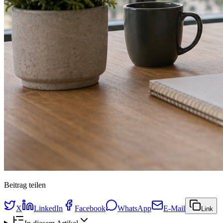
Beitrag teilen
X
LinkedIn
Facebook
WhatsApp
E-Mail
Link