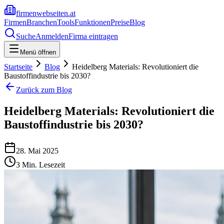
firmenwebseiten.at
Firmen
Branchen
Tools
Funktionen
Preise
Blog
Suche
Anmelden
Firma eintragen
Menü öffnen
Startseite
Blog
Heidelberg Materials: Revolutioniert die
Baustoffindustrie bis 2030?
Zurück zum Blog
Heidelberg Materials: Revolutioniert die
Baustoffindustrie bis 2030?
28. Mai 2025
3
Min. Lesezeit