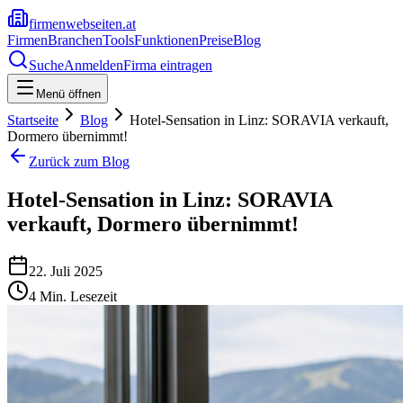
firmenwebseiten.at
Firmen
Branchen
Tools
Funktionen
Preise
Blog
Suche
Anmelden
Firma eintragen
Menü öffnen
Startseite
Blog
Hotel-Sensation in Linz: SORAVIA verkauft,
Dormero übernimmt!
Zurück zum Blog
Hotel-Sensation in Linz: SORAVIA
verkauft, Dormero übernimmt!
22. Juli 2025
4
Min. Lesezeit