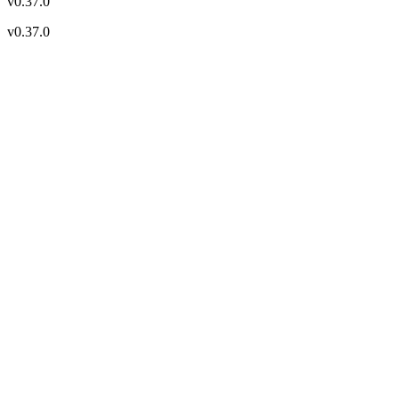
v
0.37.0
v
0.37.0