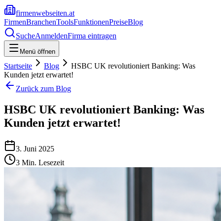
firmenwebseiten.at
Firmen
Branchen
Tools
Funktionen
Preise
Blog
Suche
Anmelden
Firma eintragen
Menü öffnen
Startseite
Blog
HSBC UK revolutioniert Banking: Was
Kunden jetzt erwartet!
Zurück zum Blog
HSBC UK revolutioniert Banking: Was
Kunden jetzt erwartet!
3. Juni 2025
3
Min. Lesezeit