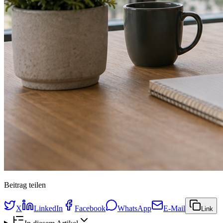
Beitrag teilen
X
LinkedIn
Facebook
WhatsApp
E-Mail
Link