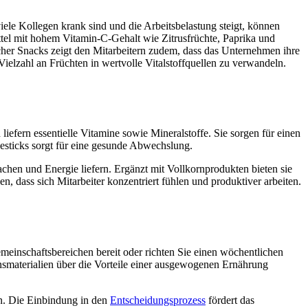
iele Kollegen krank sind und die Arbeitsbelastung steigt, können
ittel mit hohem Vitamin-C-Gehalt wie Zitrusfrüchte, Paprika und
cher Snacks zeigt den Mitarbeitern zudem, dass das Unternehmen ihre
 Vielzahl an Früchten in wertvolle Vitalstoffquellen zu verwandeln.
iefern essentielle Vitamine sowie Mineralstoffe. Sie sorgen für einen
sesticks sorgt für eine gesunde Abwechslung.
achen und Energie liefern. Ergänzt mit Vollkornprodukten bieten sie
n, dass sich Mitarbeiter konzentriert fühlen und produktiver arbeiten.
einschaftsbereichen bereit oder richten Sie einen wöchentlichen
onsmaterialien über die Vorteile einer ausgewogenen Ernährung
en. Die Einbindung in den
Entscheidungsprozess
fördert das