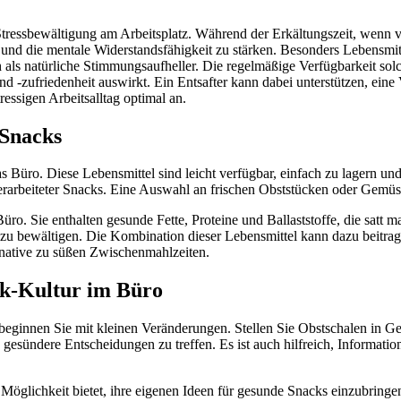
 Stressbewältigung am Arbeitsplatz. Während der Erkältungszeit, wenn v
en und die mentale Widerstandsfähigkeit zu stärken. Besonders Lebensm
als natürliche Stimmungsaufheller. Die regelmäßige Verfügbarkeit sol
nd -zufriedenheit auswirkt. Ein Entsafter kann dabei unterstützen, eine
ressigen Arbeitsalltag optimal an.
-Snacks
Büro. Diese Lebensmittel sind leicht verfügbar, einfach zu lagern und l
 verarbeiteter Snacks. Eine Auswahl an frischen Obststücken oder Gemü
. Sie enthalten gesunde Fette, Proteine und Ballaststoffe, die satt m
t zu bewältigen. Die Kombination dieser Lebensmittel kann dazu beitrage
ernative zu süßen Zwischenmahlzeiten.
ck-Kultur im Büro
ginnen Sie mit kleinen Veränderungen. Stellen Sie Obstschalen in Gem
 gesündere Entscheidungen zu treffen. Es ist auch hilfreich, Informati
 Möglichkeit bietet, ihre eigenen Ideen für gesunde Snacks einzubring