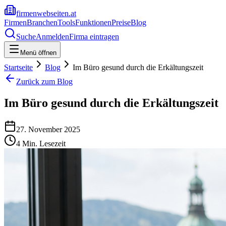
firmenwebseiten.at
Firmen
Branchen
Tools
Funktionen
Preise
Blog
Suche
Anmelden
Firma eintragen
Menü öffnen
Startseite
Blog
Im Büro gesund durch die Erkältungszeit
Zurück zum Blog
Im Büro gesund durch die Erkältungszeit
27. November 2025
4
Min. Lesezeit