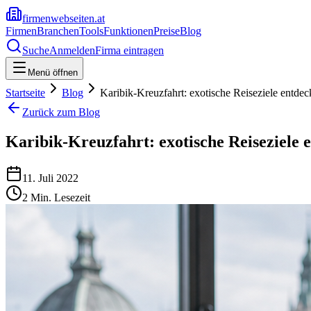
firmenwebseiten.at
Firmen
Branchen
Tools
Funktionen
Preise
Blog
Suche
Anmelden
Firma eintragen
Menü öffnen
Startseite
Blog
Karibik-Kreuzfahrt: exotische Reiseziele entde
Zurück zum Blog
Karibik-Kreuzfahrt: exotische Reiseziele 
11. Juli 2022
2
Min. Lesezeit