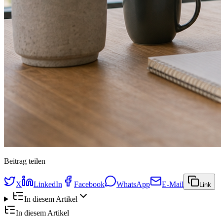
Beitrag teilen
X
LinkedIn
Facebook
WhatsApp
E-Mail
Link
In diesem Artikel
In diesem Artikel