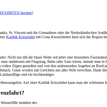
REUZFAHRTEN buchen?
aika, St. Vincent und die Grenadinen oder die Niederländischen Antill
iner
Karibik Kreuzfahrt
mit Costa Kreuzfahrten lässt sich die Region b
nder. Nicht nur übt die blaue Weite seit jeher eine besondere Faszinati
an stattdessen mit Flugzeug, Bahn oder Auto reisen, müsste man in Ho
n vollen Zügen genießen und von den umfassenden Angebot an Bord prof
schmack. Gäste werden mit Gerichten aus aller Welt verwöhnt. Dank der
Landausflüge und ein hochkarätiges
essangebot. Auf einer Karibik Kreuzfahrt kann man die schönsten Inse
reuzfahrt?
Wasserfälle inmitten des