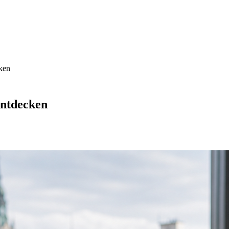
cken
entdecken