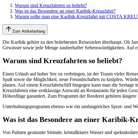
Warum sind Kreuzfahrten so beliebt?
Was ist das Besondere an einer Karibik-Kreuzfahrt?
Warum sollte man eine Karibik-Kreuzfahrt mit COSTA K
Zum Artikelanfang
Die Karibik gehört zu den beliebtesten Reisezielen überhaupt. Ob Jam
Gewässer sowie jede Menge zauberhafter Sehenswürdigkeiten. Auf e
Warum sind Kreuzfahrten so beliebt?
Einen Urlaub auf hoher See zu verbringen, ist der Traum vieler Reise
Spaß sowie die Möglichkeit, neue Freundschaften zu knüpfen. Würde m
planen. Auf einem Kreuzfahrtschiff hingegen kann man die Seetage i
Kreuzfahrten eine erstklassige Auswahl an Restaurants für jeden Ge
Höhenflüge garantiert. Zum Programm der Reederei gehören längere 
Unterhaltungsprogramm ebenso wie ein umfangreiches Sport- und Welln
Was ist das Besondere an einer Karibik-K
Von Palmen gesäumte Strände, kristallklares Wasser und spektakuläre 