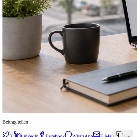
Beitrag teilen
X
LinkedIn
Facebook
WhatsApp
E-Mail
Link