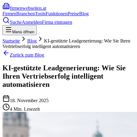
firmenwebseiten.at
Firmen
Branchen
Tools
Funktionen
Preise
Blog
Suche
Anmelden
Firma eintragen
Menü öffnen
Startseite
Blog
KI-gestützte Leadgenerierung: Wie Sie Ihren
Vertriebserfolg intelligent automatisieren
Zurück zum Blog
KI-gestützte Leadgenerierung: Wie Sie
Ihren Vertriebserfolg intelligent
automatisieren
18. November 2025
4
Min. Lesezeit