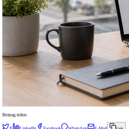
Beitrag teilen
X
LinkedIn
Facebook
WhatsApp
E-Mail
Link