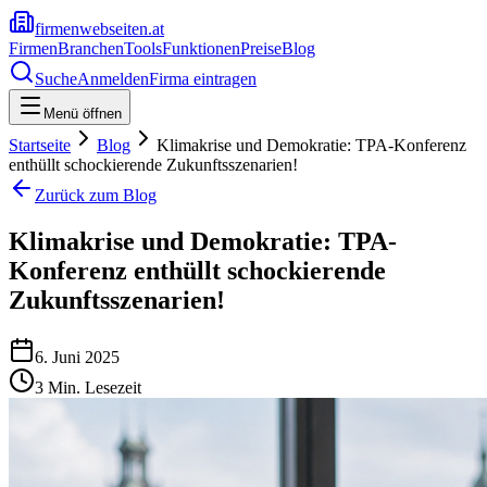
firmenwebseiten.at
Firmen
Branchen
Tools
Funktionen
Preise
Blog
Suche
Anmelden
Firma eintragen
Menü öffnen
Startseite
Blog
Klimakrise und Demokratie: TPA-Konferenz
enthüllt schockierende Zukunftsszenarien!
Zurück zum Blog
Klimakrise und Demokratie: TPA-
Konferenz enthüllt schockierende
Zukunftsszenarien!
6. Juni 2025
3
Min. Lesezeit