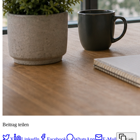
Beitrag teilen
X
LinkedIn
Facebook
WhatsApp
E-Mail
Link