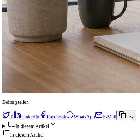
Beitrag teilen
X
LinkedIn
Facebook
WhatsApp
E-Mail
Link
In diesem Artikel
In diesem Artikel