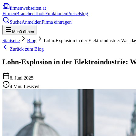
firmenwebseiten.at
Firmen
Branchen
Tools
Funktionen
Preise
Blog
Suche
Anmelden
Firma eintragen
Menü öffnen
Startseite
Blog
Lohn-Explosion in der Elektroindustrie: Was das
Zurück zum Blog
Lohn-Explosion in der Elektroindustrie: W
6. Juni 2025
4
Min. Lesezeit