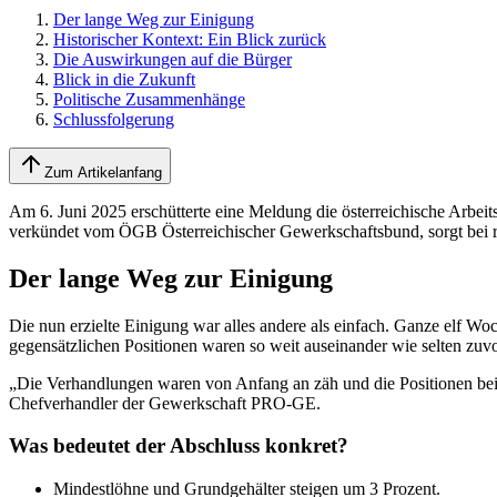
Der lange Weg zur Einigung
Historischer Kontext: Ein Blick zurück
Die Auswirkungen auf die Bürger
Blick in die Zukunft
Politische Zusammenhänge
Schlussfolgerung
Zum Artikelanfang
Am 6. Juni 2025 erschütterte eine Meldung die österreichische Arbeits
verkündet vom ÖGB Österreichischer Gewerkschaftsbund, sorgt bei 
Der lange Weg zur Einigung
Die nun erzielte Einigung war alles andere als einfach. Ganze elf
gegensätzlichen Positionen waren so weit auseinander wie selten zuvo
„Die Verhandlungen waren von Anfang an zäh und die Positionen beide
Chefverhandler der Gewerkschaft PRO-GE.
Was bedeutet der Abschluss konkret?
Mindestlöhne und Grundgehälter steigen um 3 Prozent.