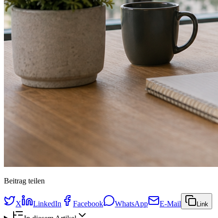
Beitrag teilen
X
LinkedIn
Facebook
WhatsApp
E-Mail
Link